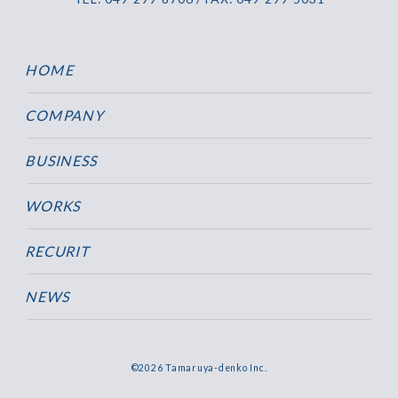
HOME
COMPANY
BUSINESS
WORKS
RECURIT
NEWS
©2026 Tamaruya-denko Inc.